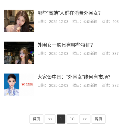
哪些“高端”人群在消费外围女？
日期：
2025-12-03
栏目：
公司新闻
阅读：403
外围女一般具有哪些特征？
日期：
2025-12-03
栏目：
公司新闻
阅读：387
大家谈中国：“外围女”缘何有市场？
日期：
2025-12-03
栏目：
公司新闻
阅读：372
首页
<<
1
1/1
>>
尾页